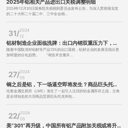
2025年铝相关产品进出口关税调整明细
2024年12月30日国务院关税税则委员会发布公告，为深入贯彻落实党
的二十大和二十届二中、三中全会精...
2024
31/
12
铝材制造企业面临洗牌：出口内销双重压力下，还
随着中国取消对铝材等产品13%的出口退税，铝材企业的发展呈现出更
有这些机遇
加明显的分化趋势。 “有技术含量并...
2024
27/
05
铜之后是铝，下一场逼空即将发生？商品巨头托克
伦敦金属交易所（LME）发生了一起引人注目的铝金属库存之战，主角
VS 华尔街
是全球知名的大宗商品贸易巨头托克和包...
2024
22/
05
美“301”再升级，中国所有铝产品附加关税或将升