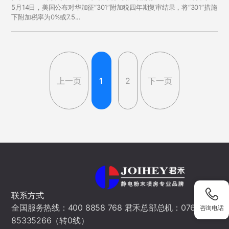
5月14日，美国公布对华加征“301”附加税四年期复审结果，将“301”措施
至25%
下附加税率为0%或7.5...
上一页
1
2
下一页
联系方式
全国服务热线：400 8858 768 君禾总部总机：0760-
咨询电话
85335266（转0线）