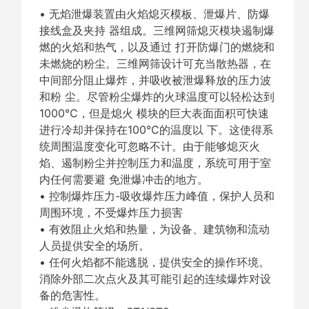
• 无焰泄爆装置由火焰熄灭模板、泄爆片、防爆
接线盒及夹持 器组成。三维网筛熄灭模块遏制爆
燃的火焰和热气，以及通过 打开防爆门的燃烧和
未燃烧的粉尘。三维网筛设计可充当散热器，在
中间部分阻止爆炸，并吸收被泄爆释放的压力波
和粉 尘。尽管粉尘爆炸的火球温度可以轻松达到
1000℃，但是熄火 模块的巨大表面面积可快速
进行冷却并保持在100℃的温度以 下。这使得系
统周围温度变化可忽略不计。由于能够熄灭火
焰、遏制粉尘并控制压力和温度，系统可用于室
内任何需要避 免泄爆冲击的地方。
• 控制爆炸压力-吸收爆炸压力峰值，保护人员和
周围环境，不受爆炸压力损害
• 有效阻止火焰和热量，为设备、建筑物和流动
人员提供安全的场所。
• 任何火焰都不能逃脱，提供安全的操作环境。
消除外部二次点火及其可能引起的连续爆炸对设
备的危害性。